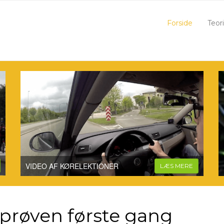
Forside
Teor
VIDEO AF KØRELEKTIONER
LÆS MERE
iprøven første gang