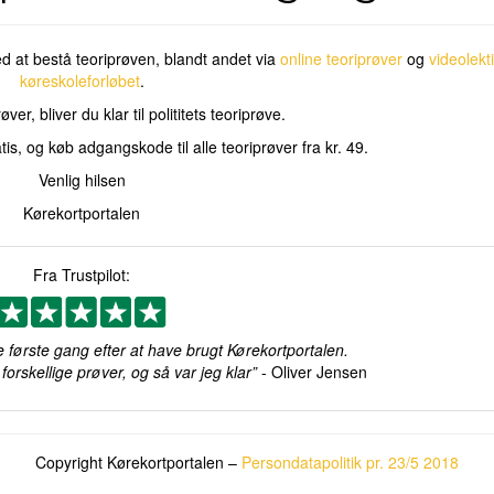
d at bestå teoriprøven, blandt andet via
online teoriprøver
og
videolekt
køreskoleforløbet
.
er, bliver du klar til polititets teoriprøve.
tis, og køb adgangskode til alle teoriprøver fra kr. 49.
Venlig hilsen
Kørekortportalen
Fra Trustpilot:
 første gang efter at have brugt Kørekortportalen.
orskellige prøver, og så var jeg klar”
- Oliver Jensen
Copyright Kørekortportalen –
Persondatapolitik pr. 23/5 2018