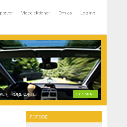
iprøver
Videolektioner
Om os
Log ind
KLIP I KØREKORTET
LÆS MERE
FORSIDE