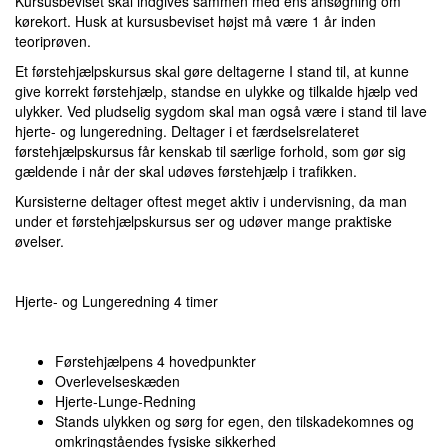
Kursusbeviset skal indgives sammen med ens ansøgning om
kørekort. Husk at kursusbeviset højst må være 1 år inden
teoriprøven.
Et førstehjælpskursus skal gøre deltagerne I stand til, at kunne
give korrekt førstehjælp, standse en ulykke og tilkalde hjælp ved
ulykker. Ved pludselig sygdom skal man også være i stand til lave
hjerte- og lungeredning. Deltager i et færdselsrelateret
førstehjælpskursus får kenskab til særlige forhold, som gør sig
gældende i når der skal udøves førstehjælp i trafikken.
Kursisterne deltager oftest meget aktiv i undervisning, da man
under et førstehjælpskursus ser og udøver mange praktiske
øvelser.
Hjerte- og Lungeredning 4 timer
Førstehjælpens 4 hovedpunkter
Overlevelseskæden
Hjerte-Lunge-Redning
Stands ulykken og sørg for egen, den tilskadekomnes og
omkringståendes fysiske sikkerhed