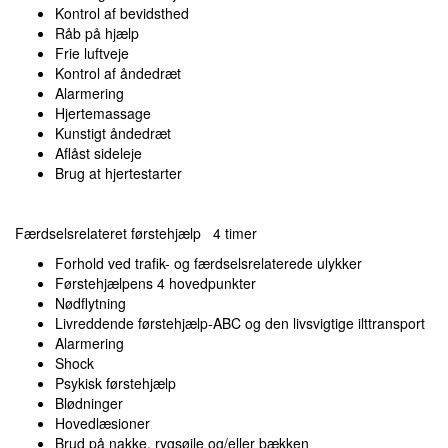
Kontrol af bevidsthed
Råb på hjælp
Frie luftveje
Kontrol af åndedræt
Alarmering
Hjertemassage
Kunstigt åndedræt
Aflåst sideleje
Brug at hjertestarter
Færdselsrelateret førstehjælp 4 timer
Forhold ved trafik- og færdselsrelaterede ulykker
Førstehjælpens 4 hovedpunkter
Nødflytning
Livreddende førstehjælp-ABC og den livsvigtige ilttransport
Alarmering
Shock
Psykisk førstehjælp
Blødninger
Hovedlæsioner
Brud på nakke, rygsøjle og/eller bækken